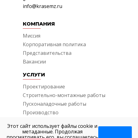
info@krasemz.ru
КОМПАНИЯ
Миссия
Корпоративная политика
Представительства
Вакансии
УСЛУГИ
Проектирование
Строительно-монтажные работы
Пусконаладочные работы
Производство
Гарантийное и пост-гарантийное
Этот сайт использует файлы cookie и
обслуживание
метаданные. Продолжая
Консультирование и аудит
просматривать его, вы соглашаетесь